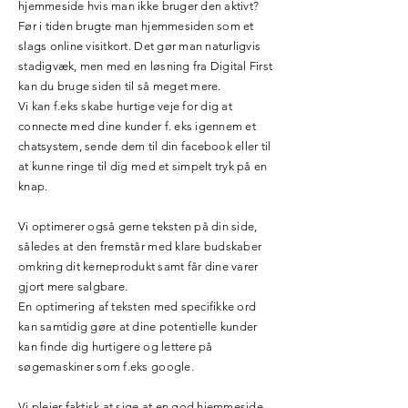
hjemmeside hvis man ikke bruger den aktivt?
Før i tiden brugte man hjemmesiden som et
slags online visitkort. Det gør man naturligvis
stadigvæk, men med en løsning fra Digital First
kan du bruge siden til så meget mere.
Vi kan f.eks skabe hurtige veje for dig at
connecte med dine kunder f. eks igennem et
chatsystem, sende dem til din facebook eller til
at kunne ringe til dig med et simpelt tryk på en
knap.
Vi optimerer også gerne teksten på din side,
således at den fremstår med klare budskaber
omkring dit kerneprodukt samt får dine varer
gjort mere salgbare.
En optimering af teksten med specifikke ord
kan samtidig gøre at dine potentielle kunder
kan finde dig hurtigere og lettere på
søgemaskiner som f.eks google.
Vi plejer faktisk at sige at en god hjemmeside