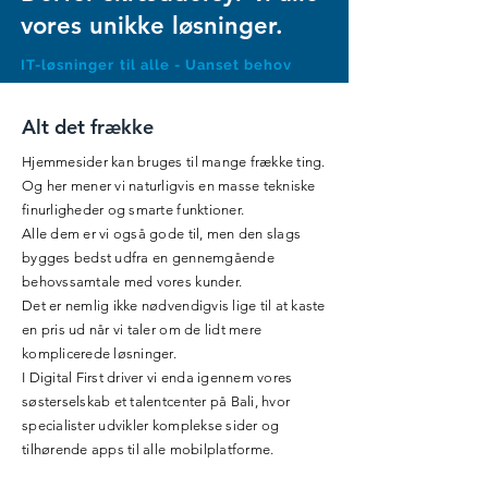
vores unikke løsninger.
IT-løsninger til alle - Uanset behov
Alt det frække
Hjemmesider kan bruges til mange frække ting.
Og her mener vi naturligvis en masse tekniske
finurligheder og smarte funktioner.
Alle dem er vi også gode til, men den slags
bygges bedst udfra en gennemgående
behovssamtale med vores kunder.
Det er nemlig ikke nødvendigvis lige til at kaste
en pris ud når vi taler om de lidt mere
komplicerede løsninger.
I Digital First driver vi enda igennem vores
søsterselskab et talentcenter på Bali, hvor
specialister udvikler komplekse sider og
tilhørende apps til alle mobilplatforme.