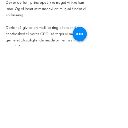
Der er derfor i princippet ikke noget vi ikke kan
løse. Og vi lover at møder vi en mur, så finder vi
en løsning.
Derfor så giv os en mail, et ring eller send en
chatbesked til vores CEO, så tager vi meget
gerne et uforpligtende møde om en løsning til
jeres behov.
Kontakt os i dag
Vores mange
kodningsværktøjer og
samarbejdspartnere
Hosting - Udvikling - Database - Webshop -
Betalings moduler