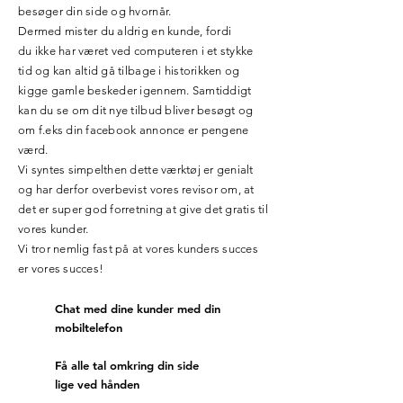
besøger din side og hvornår.
Dermed mister du aldrig en kunde, fordi
du ikke har været ved computeren i et stykke
tid og kan altid gå tilbage i historikken og
kigge gamle beskeder igennem. Samtiddigt
kan du se om dit nye tilbud bliver besøgt og
om f.eks din facebook annonce er pengene
værd.
Vi syntes simpelthen dette værktøj er genialt
og har derfor overbevist vores revisor om, at
det er super god forretning at give det gratis til
vores kunder.
Vi tror nemlig fast på at vores kunders succes
er vores succes!
Chat med dine kunder med din
mobiltelefon
Få alle tal omkring din side
lige ved hånden