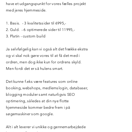
have et udgangspunkt for vores fælles projekt
med jeres hjemmeside.
1. Basis. - 3 kvalitetssider til 6995,-
2. Guld. - 6 optimerede sider til 11995,-
3. Platin - custom build
Ja selvfølgelig kan vi også alt det frække ekstra
og vi skal nok gøre vores til at få det med i
ordren, men dog ikke kun for ordrens skyld.
Men fordi det er så hulens smart.
Det kunne f.eks være features som online
booking, webshops, medlemslogin, databaser,
blogging moduler samt naturligvis SEO
optimering, således at din nye flotte
hjemmeside kommer bedre frem i på
søgemaskiner som google.
Alt i alt leverer vi unikke og gennemarbejdede