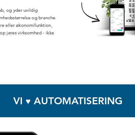
ab, og yder uvildig
somhedsstørrelse og branche.
ere eller økonomifunktion,
etop jeres virksomhed - ikke
VI
AUTOMATISERING
♥