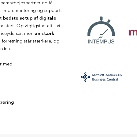
e samarbejdspartner og få
,
implementering
og
support
.
et
bedste setup af digitale
a start. Og v
igtigst af alt - vi
rviceydelser, men
en stærk
n forretning står stærkere, og
erden.
er med
trering