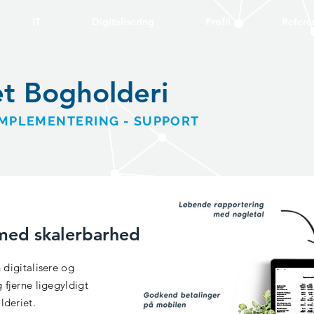
IT
Digitalisering
Profil
Refere
t Bogholderi
 IMPLEMENTERING - SUPPORT
 med skalerbarhed
n digitalisere og
 fjerne ligegyldigt
lderiet.