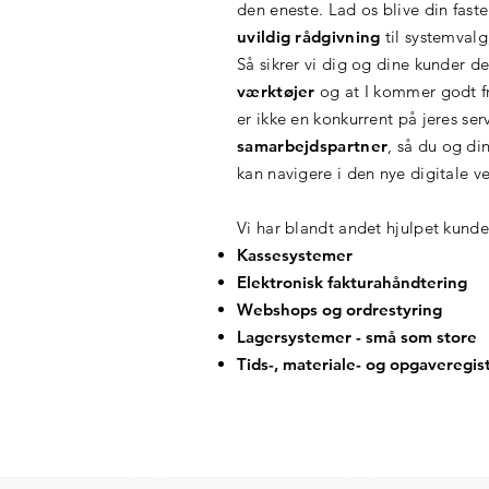
den eneste. Lad os blive din fast
uvildig rådgivning
til
systemvalg
Så sikrer vi dig og dine kunder d
værktøjer
og at I kommer godt fr
er ikke en konkurrent på jeres se
samarbejdspartner
, så du og di
kan navigere i den nye digitale v
Vi har blandt andet hjulpet kund
Kassesystemer
Elektronisk fakturahåndtering
Webshops og ordrestyring
Lagersystemer - små som store
Tids-, materiale- og opgaveregis