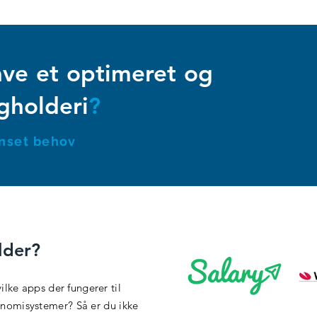
ave et
optimeret og
ogholderi
?
Uanset behov
lder?
ilke apps der fungerer til
onomisystemer? Så er du ikke